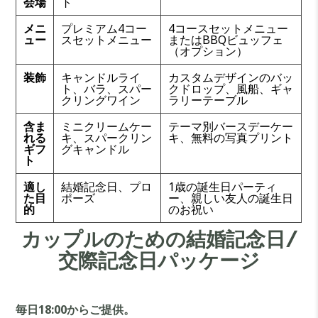
会場
ト
メニ
プレミアム4コー
4コースセットメニュー
ュー
スセットメニュー
またはBBQビュッフェ
（オプション）
装飾
キャンドルライ
カスタムデザインのバッ
ト、バラ、スパー
クドロップ、風船、ギャ
クリングワイン
ラリーテーブル
含ま
ミニクリームケー
テーマ別バースデーケー
れる
キ、スパークリン
キ、無料の写真プリント
ギフ
グキャンドル
ト
適し
結婚記念日、プロ
1歳の誕生日パーティ
た目
ポーズ
ー、親しい友人の誕生日
的
のお祝い
カップルのための結婚記念日/
交際記念日パッケージ
毎日18:00からご提供。