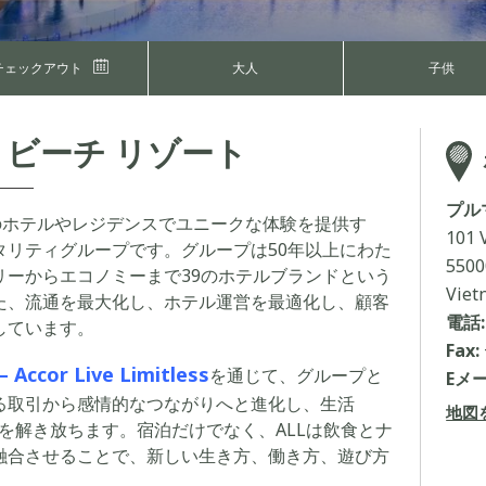
チェックアウト
大人
子供
 ビーチ リゾート
プル
軒以上のホテルやレジデンスでユニークな体験を提供す
101 
リティグループです。グループは50年以上にわた
5500
ーからエコノミーまで39のホテルブランドという
Viet
た、流通を最大化し、ホテル運営を最適化し、顧客
電話:
しています。
Fax:
– Accor Live Limitless
を通じて、グループと
Eメー
る取引から感情的なつながりへと進化し、生活
地図
可能性を解き放ちます。宿泊だけでなく、ALLは飲食とナ
融合させることで、新しい生き方、働き方、遊び方