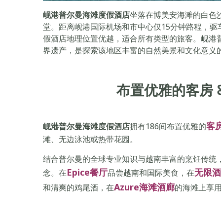
岘港普尔曼海滩度假酒店
坐落在博美安海滩的白色
堂。距离岘港国际机场和市中心仅15分钟路程，驱
假酒店地理位置优越，适合所有类型的旅客。岘港
界遗产，是探索该地区丰富的自然美景和文化意义
布置优雅的客房 
客
岘港普尔曼海滩度假酒店
拥有186间布置优雅的
滩、无边泳池或热带花园。
结合普尔曼的全球专业知识与越南丰富的烹饪传统
Epice餐厅
无限酒吧
念。在
品尝越南和国际美食，在
Azure海滩酒廊
和清爽的鸡尾酒，在
的海滩上享