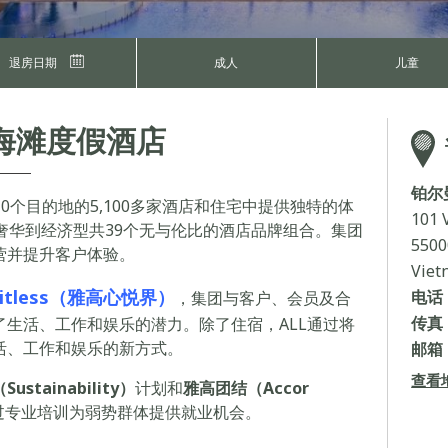
退房日期
成人
儿童
海滩度假酒店
铂尔
10个目的地的5,100多家酒店和住宅中提供独特的体
101 
奢华到经济型共39个无与伦比的酒店品牌组合。集团
5500
营并提升客户体验。
Viet
 Limitless（雅高心悦界）
电话 
，集团与客户、会员及合
传真 
生活、工作和娱乐的潜力。除了住宿，ALL通过将
活、工作和娱乐的新方式。
邮箱 
查看
stainability）
计划和
雅高团结（Accor
过专业培训为弱势群体提供就业机会。