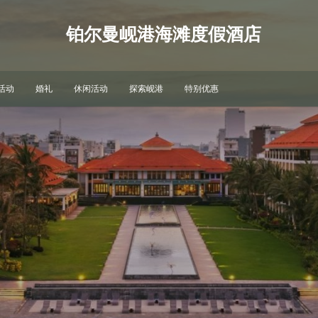
铂尔曼岘港海滩度假酒店
活动
婚礼
休闲活动
探索岘港
特别优惠