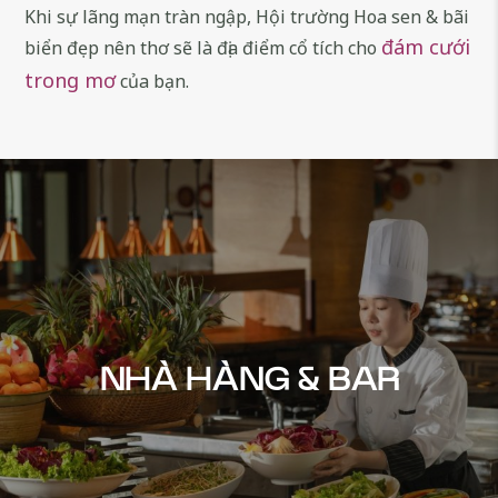
Khi sự lãng mạn tràn ngập, Hội trường Hoa sen & bãi
đám cưới
biển đẹp nên thơ sẽ là địa điểm cổ tích cho
trong mơ
của bạn.
NHÀ HÀNG & BAR