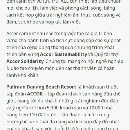
Bên cạnh dịch vụ lưu trú, ALL còn thiết lập tiêu chuẩn
mới cho du lịch, làm việc và phong cách sống, bằng
cách kết hợp giữa trải nghiệm ẩm thực, cuộc sống về
đêm, sức khỏe và hợp tác làm việc.
Accor cam kết sâu sắc trong việc tạo ra giá trị bền
vững cho hành tinh và tích cực đóng góp cho sự phát
triển của cộng đồng thông qua chương trình Phát
triển bền vững
Accor Sustainability
và Quỹ tài trợ
Accor Solidarity
. Chúng tôi mang cơ hội nghề nghiệp
& đào tạo chuyên môn đến các thành viên có hoàn
cảnh khó khăn.
Pullman Danang Beach Resort
là khách sạn thuộc
tập đoàn
ACCOR
– tập đoàn khách sạn hàng đầu thế
giới, mang tới du khách những trải nghiệm độc đáo
và ý nghĩa với hơn 5,100 khách sạn và 10.000 nhà
hàng trên 110 đất nước. Tập đoàn có một trong
những hệ sinh thái đa dạng và tích hợp đầy đủ nhất
ngành khách sạn với chuỗi thương hiệu sang trọng