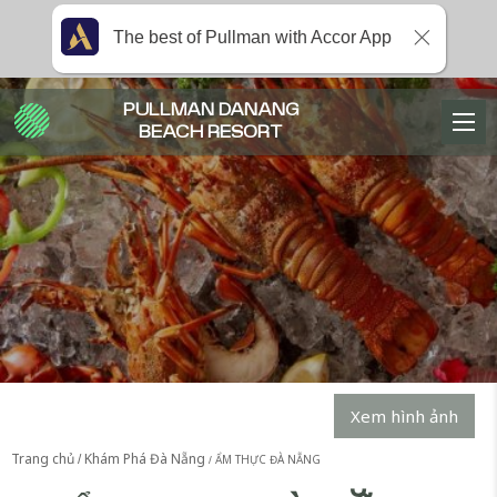
The best of Pullman with Accor App
PULLMAN DANANG
BEACH RESORT
Xem hình ảnh
Trang chủ
Khám Phá Đà Nẵng
ẨM THỰC ĐÀ NẴNG