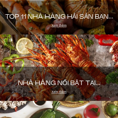
TOP 11 NHÀ HÀNG HẢI SẢN BẠN...
Xem thêm
NHÀ HÀNG NỔI BẬT TẠI...
Xem thêm