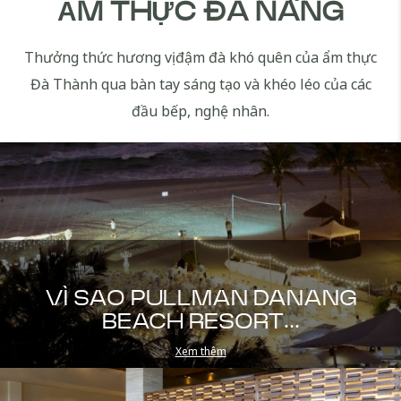
ẨM THỰC ĐÀ NẴNG
Thưởng thức hương vị đậm đà khó quên của ẩm thực
Đà Thành qua bàn tay sáng tạo và khéo léo của các
đầu bếp, nghệ nhân.
VÌ SAO PULLMAN DANANG
BEACH RESORT...
Xem thêm