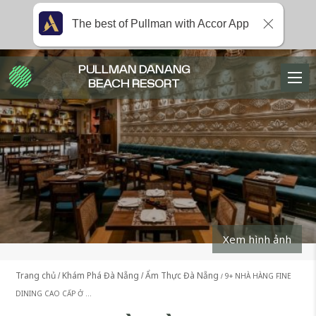
The best of Pullman with Accor App
PULLMAN DANANG
BEACH RESORT
Xem hình ảnh
Trang chủ
Khám Phá Đà Nẵng
Ẩm Thực Đà Nẵng
9+ NHÀ HÀNG FINE
DINING CAO CẤP Ở …