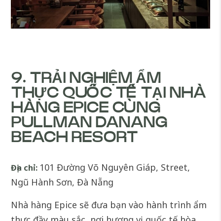
9. TRẢI NGHIỆM ẨM
THỰC QUỐC TẾ TẠI NHÀ
HÀNG EPICE CÙNG
PULLMAN DANANG
BEACH RESORT
101 Đường Võ Nguyên Giáp, Street,
Địa chỉ:
Ngũ Hành Sơn, Đà Nẵng
Nhà hàng Epice sẽ đưa bạn vào hành trình ẩm
thực đầy màu sắc, nơi hương vị quốc tế hòa