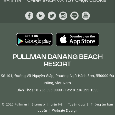
BẢN TIN
CHÍNH SÁCH VÀ TÙY CHỌN COOKIE
PULLMAN DANANG BEACH
RESORT
Số 101, Đường Võ Nguyên Giáp, Phường Ngũ Hành Sơn, 550000 Đà
Nẵng, Việt Nam
Điện Thoại:
0 236 395 8888
- Fax:
0 236 395 1898
© 2026 Pullman |
Sitemap
|
Liên Hệ
|
Tuyển dụng
|
Thông tin bản
quyền
|
Website Design