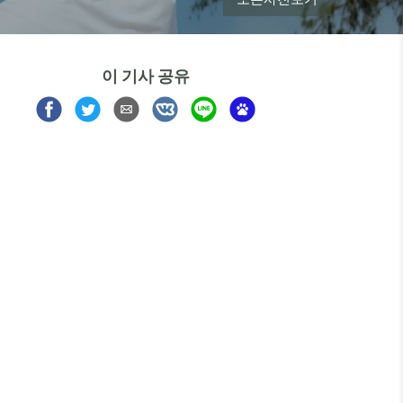
이 기사 공유
Share
Share
Share
Share
Share
Share
on
on
via
on
on
on