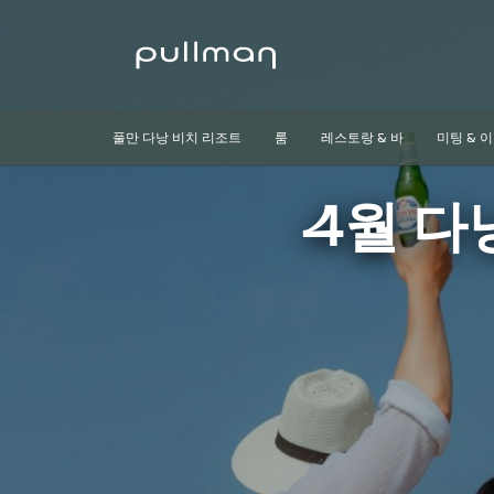
풀만 다낭 비치 리조트
룸
레스토랑 & 바
미팅 & 
4월 다낭