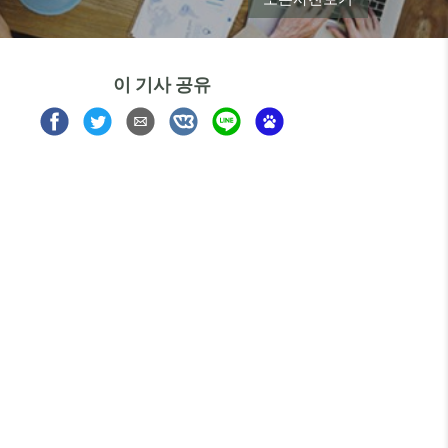
이 기사 공유
Share
Share
Share
Share
Share
Share
on
on
via
on
on
on