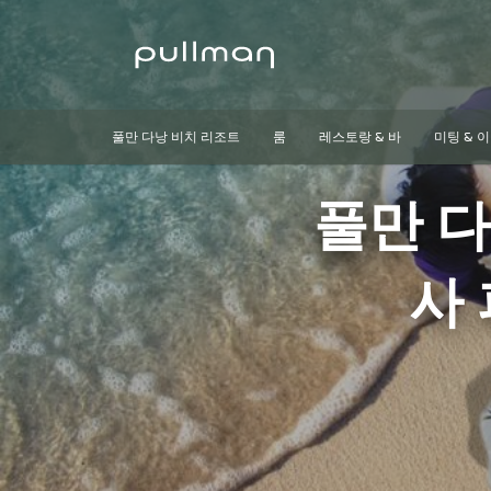
풀만 다낭 비치 리조트
룸
레스토랑 & 바
미팅 & 
풀만 다
사