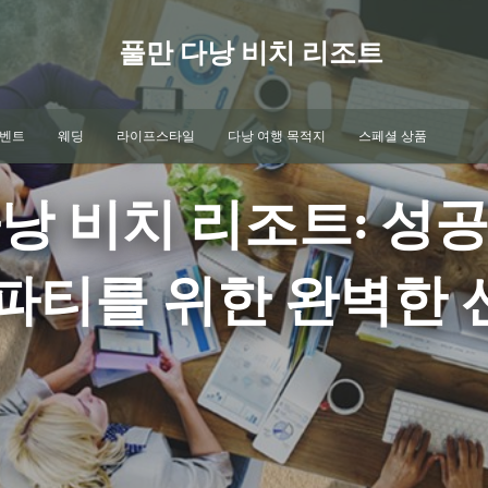
풀만 다낭 비치 리조트
이벤트
웨딩
라이프스타일
다낭 여행 목적지
스페셜 상품
낭 비치 리조트: 성
 파티를 위한 완벽한 