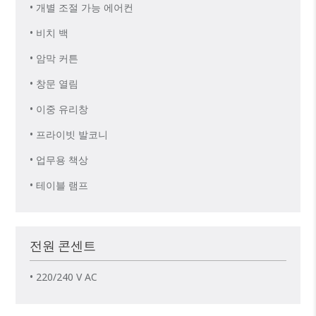
• 개별 조절 가능 에어컨
• 비치 백
• 암막 커튼
• 창문 열림
• 이중 유리창
• 프라이빗 발코니
• 업무용 책상
• 테이블 램프
전원 콘센트
• 220/240 V AC