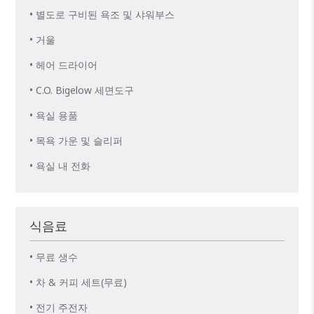
• 별도로 구비된 욕조 및 샤워부스
• 거울
• 헤어 드라이어
• C.O. Bigelow 세면도구
• 욕실 용품
• 목욕 가운 및 슬리퍼
• 욕실 내 전화
식음료
• 무료 생수
• 차 & 커피 세트(무료)
• 전기 주전자