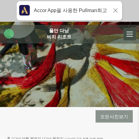
Accor App을 사용한 Pullman최고
풀만 다낭
비치 리조트
모든사진보기
홈
다낭 여행 목적지
다낭 목적지
다낭의 5대 전통 마을 탐방