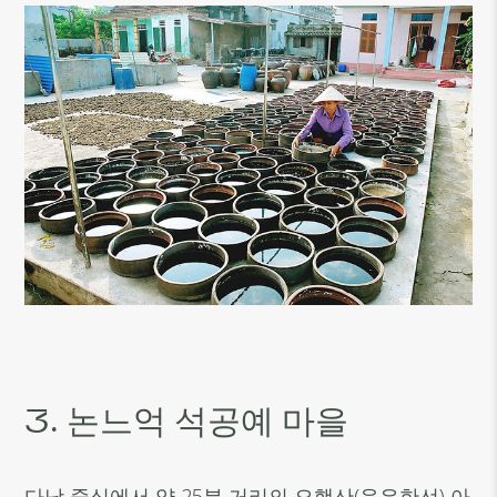
3. 논느억 석공예 마을
다낭 중심에서 약 25분 거리의 오행산(응우한선) 아