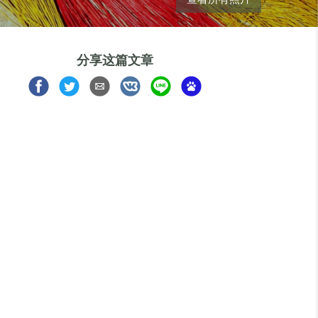
分享这篇文章
Share
Share
Share
Share
Share
Share
on
on
via
on
on
on