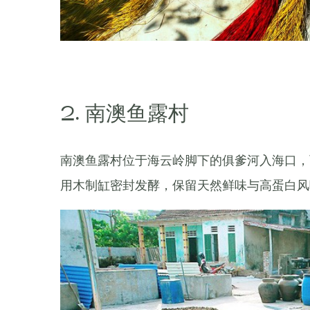
2. 南澳鱼露村
南澳鱼露村位于海云岭脚下的俱爹河入海口，
用木制缸密封发酵，保留天然鲜味与高蛋白风