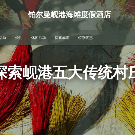
铂尔曼岘港海滩度假酒店
活动
婚礼
休闲活动
探索岘港
特别优惠
探索岘港五大传统村