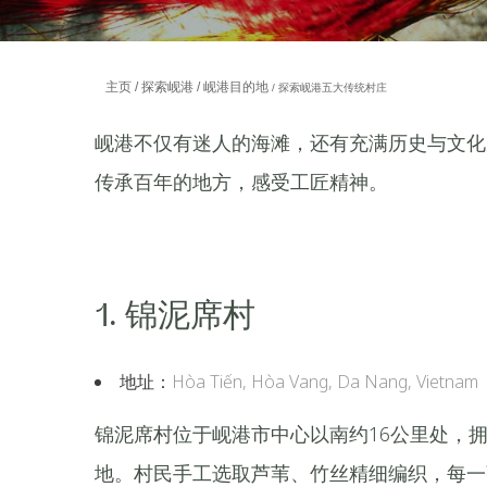
主页
探索岘港
岘港目的地
探索岘港五大传统村庄
岘港不仅有迷人的海滩，还有充满历史与文化
传承百年的地方，感受工匠精神。
1. 锦泥席村
地址：
Hòa Tiến, Hòa Vang, Da Nang, Vietnam
锦泥席村位于岘港市中心以南约16公里处，
地。村民手工选取芦苇、竹丝精细编织，每一