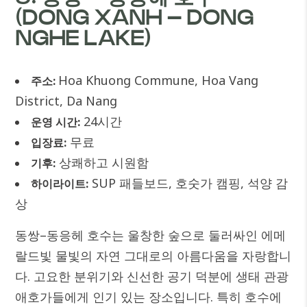
(DONG XANH – DONG
NGHE LAKE)
Hoa Khuong Commune, Hoa Vang
주소:
District, Da Nang
24시간
운영 시간:
무료
입장료:
상쾌하고 시원함
기후:
SUP 패들보드, 호숫가 캠핑, 석양 감
하이라이트:
상
동쌍–동응헤 호수는 울창한 숲으로 둘러싸인 에메
랄드빛 물빛의 자연 그대로의 아름다움을 자랑합니
다. 고요한 분위기와 신선한 공기 덕분에 생태 관광
애호가들에게 인기 있는 장소입니다.
특히 호수에