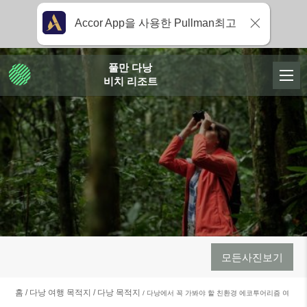
Accor App을 사용한 Pullman최고
풀만 다낭
비치 리조트
모든사진보기
홈
다낭 여행 목적지
다낭 목적지
다낭에서 꼭 가봐야 할 친환경 에코투어리즘 여