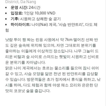
District, Da Nang
운영 시간:
24시간
입장료:
1인당 10,000 VND
기후:
시원하고 상쾌한 숲 공기
하이라이트:
나이(Nai) 계곡, ‘사슴 반얀트리’, 다도 체
험
냣람 투이 짱 짜는 린응 사원에서 약 7km 떨어진 선짜 반
도 깊은 숲속에 위치해 있으며, 자연 그대로의 분위기를
좋아하는 이들에게 이상적인 장소입니다. 나무 그늘이 드
리운 비탈과 숲 사이로 스며드는 햇빛이 시원하고 신비로
운 분위기를 자아냅니다.
맑은 나이 계곡에서는 흐르는 물소리를 들으며 잠시 쉬어
갈 수 있고, 사슴 모양을 닮은 천년 된 반얀트리를 감상할
수 있습니다. 방문객들은 초가 정자에서 휴식을 취하고, 낚
시를 하며, 다도 체험과 함께 야생 채소 요리와 은은한 단
맛의 코코넛 술을 즐깁니다.