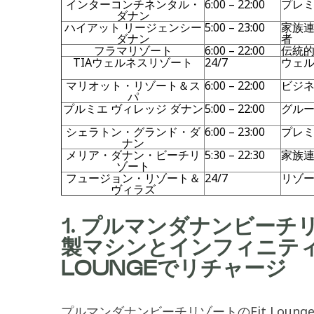
インターコンチネンタル・
6:00 – 22:00
プレ
ダナン
ハイアット リージェンシー
5:00 – 23:00
家族
ダナン
者
フラマリゾート
6:00 – 22:00
伝統
TIAウェルネスリゾート
24/7
ウェ
マリオット・リゾート＆ス
6:00 – 22:00
ビジ
パ
プルミエ ヴィレッジ ダナン
5:00 – 22:00
グル
シェラトン・グランド・ダ
6:00 – 23:00
プレ
ナン
メリア・ダナン・ビーチリ
5:30 – 22:30
家族
ゾート
フュージョン・リゾート＆
24/7
リゾ
ヴィラズ
1. プルマンダナンビーチリ
製マシンとインフィニティ
LOUNGEでリチャージ
プルマンダナンビーチリゾートのFit Lou