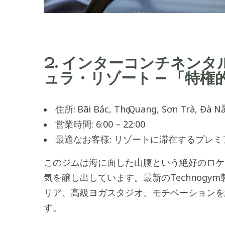
2. インターコンチネン
ュラ・リゾート – 「特
住所:
Bãi Bắc, Thọ Quang, Sơn Trà, Đà N
営業時間: 6:00 – 22:00
最適なお客様: リゾートに滞在するプレ
このジムは海に面した山腹という絶好のロケ
気を醸し出しています。最新のTechnog
リア、高級ヨガスタジオ、モチベーションを
す。