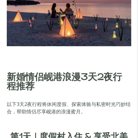
新婚情侣岘港浪漫3天2夜行
程推荐
以下3天2夜行程将休闲度假、探索体验与私密时光巧妙结
合，帮助情侣尽享岘港的浪漫蜜月。
第1天｜度假村入住 & 享受北美