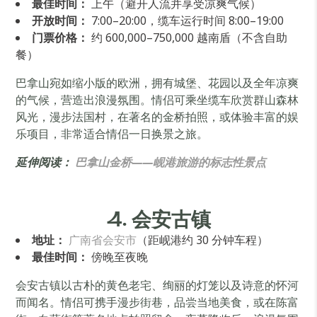
最佳时间：
上午（避开人流并享受凉爽气候）
开放时间：
7:00–20:00，缆车运行时间 8:00–19:00
门票价格：
约 600,000–750,000 越南盾（不含自助
餐）
巴拿山宛如缩小版的欧洲，拥有城堡、花园以及全年凉爽
的气候，营造出浪漫氛围。情侣可乘坐缆车欣赏群山森林
风光，漫步法国村，在著名的金桥拍照，或体验丰富的娱
乐项目，非常适合情侣一日换景之旅。
延伸阅读：
巴拿山金桥——岘港旅游的标志性景点
4. 会安古镇
地址：
广南省会安市
（距岘港约 30 分钟车程）
最佳时间：
傍晚至夜晚
会安古镇以古朴的黄色老宅、绚丽的灯笼以及诗意的怀河
而闻名。情侣可携手漫步街巷，品尝当地美食，或在陈富