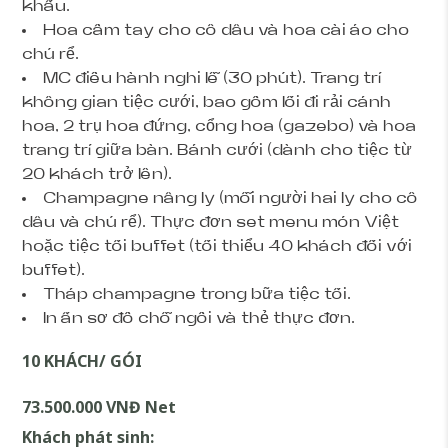
khấu.
Hoa cầm tay cho cô dâu và hoa cài áo cho
chú rể.
MC điều hành nghi lễ (30 phút). Trang trí
không gian tiệc cưới, bao gồm lối đi rải cánh
hoa, 2 trụ hoa đứng, cổng hoa (gazebo) và hoa
trang trí giữa bàn. Bánh cưới (dành cho tiệc từ
20 khách trở lên).
Champagne nâng ly (mỗi người hai ly cho cô
dâu và chú rể). Thực đơn set menu món Việt
hoặc tiệc tối buffet (tối thiểu 40 khách đối với
buffet).
Tháp champagne trong bữa tiệc tối.
In ấn sơ đồ chỗ ngồi và thẻ thực đơn.
10 KHÁCH/ GÓI
73.500.000 VNĐ Net
Khách phát sinh: