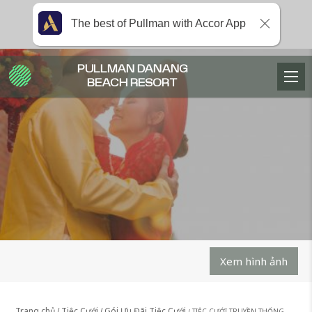
The best of Pullman with Accor App
PULLMAN DANANG
BEACH RESORT
Xem hình ảnh
Trang chủ
Tiệc Cưới
Gói Ưu Đãi Tiệc Cưới
TIỆC CƯỚI TRUYỀN THỐNG