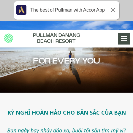
The best of Pullman with Accor App
PULLMAN DANANG
BEACH RESORT
FOR EVERY YOU
KỲ NGHỈ HOÀN HẢO CHO BẢN SẮC CỦA BẠN
Ban ngày bay nhảy đảo xa, buổi tối săn tìm mỹ vị?