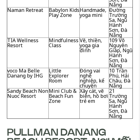
Nẵng
Naman Retreat
Babylon Kids
Handmade,
Đường
Play Zone
yoga mini
Trường
Sa, Ngũ
Hành
Sơn, Đà
Nẵng
TIA Wellness
Mindfulness
Vẽ, thiền,
109 Võ
Resort
Class
yoga gia
Nguyên
đình
Giáp, Ngũ
Hành
Sơn, Đà
Nẵng
voco Ma Belle
Little
Đóng vai
10 Trần
Danang by IHG
Explorer
nghề
Phú, Hải
Room
nghiệp, kể
Châu, Đà
chuyện
Nẵng
Sandy Beach Non
Mini Club &
Xây cát, vẽ
21
Nuoc Resort
Beach Fun
biển, hồ bơi
Trường
Zone
trẻ em
Sa, Ngũ
Hành
Sơn, Đà
Nẵng
PULLMAN DANANG