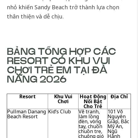
nhỏ khiến Sandy Beach trở thành lựa chọn
thân thiện và dễ chịu.
BẢNG TỔNG HỢP CÁC
RESORT CÓ KHU VUI
CHƠI TRẺ EM TẠI ĐÀ
NẴNG 2026
Resort
Khu Vui
Hoạt Động
Địa Chỉ
Chơi
Nổi Bật
Cho Trẻ
Pullman Danang
Kid’s Club
Vẽ tranh,
101 Võ
Beach Resort
làm lồng
Nguyên
đèn, vòng
Giáp, Bắc
tay, chuồn
Mỹ An,
chuồn tre,
Ngũ
chuông gió
Hành