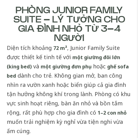
PHÒNG JUNIOR FAMILY
SUITE – LÝ TƯỞNG CHO
GIA ĐÌNH NHỎ TỪ 3–4
NGƯỜI
Diện tích khoảng
, Junior Family Suite
72 m²
được thiết kế tinh tế với
một giường đôi lớn
và
hoặc
(king bed)
một giường đơn phụ
ghế sofa
dành cho trẻ. Không gian mở, ban công
bed
nhìn ra vườn xanh hoặc biển giúp cả gia đình
tận hưởng không khí trong lành. Phòng có khu
vực sinh hoạt riêng, bàn ăn nhỏ và bồn tắm
rộng, rất phù hợp cho gia đình có
1–2 con nhỏ
muốn trải nghiệm kỳ nghỉ vừa tiện nghi vừa
ấm cúng.