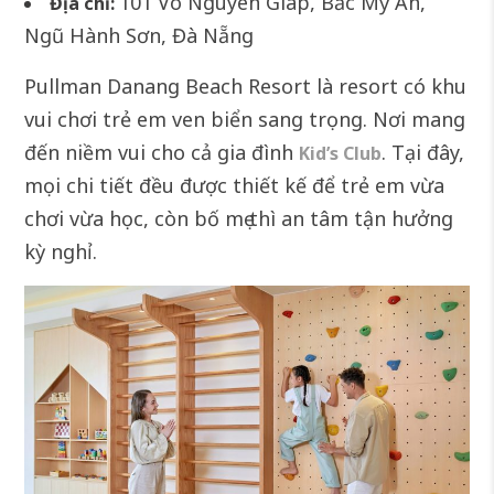
101 Võ Nguyên Giáp, Bắc Mỹ An,
Địa chỉ:
Ngũ Hành Sơn, Đà Nẵng
Pullman Danang Beach Resort là resort có khu
vui chơi trẻ em ven biển sang trọng. Nơi mang
đến niềm vui cho cả gia đình
. Tại đây,
Kid’s Club
mọi chi tiết đều được thiết kế để trẻ em vừa
chơi vừa học, còn bố mẹ thì an tâm tận hưởng
kỳ nghỉ.