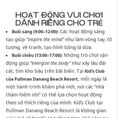
HOẠT ĐỘNG VUI CHƠI
DÀNH RIÊNG CHO TRẺ
Các hoạt động sáng
Buổi sáng (9:00–12:00):
tạo giúp
“inspire the mind”
như làm vòng tay, tô
tượng, vẽ tranh, tạo hình bằng lá dừa.
Những trò chơi vận
Buổi chiều (13:00–17:00):
động giúp
“energize the body”
như xây lâu đài
cát, tìm kho báu trên bãi biển. Tại
Kid’s Club
, mỗi ngày là
của Pullman Danang Beach Resort
một hành trình khám phá mới, nơi các “nhà
thám hiểm nhí” có thể lựa chọn hoạt động
theo sở thích riêng của mình. Kid’s Club tại
Pullman Danang Beach Resort là không gian