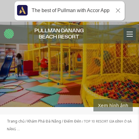
The best of Pullman with Accor App
PULLMAN DANANG
BEACH RESORT
Xem hình ảnh
Trang chủ
Khám Phá Đà Nẵng
Điểm Đến
TOP 10 RESORT GIA ĐÌNH Ở ĐÀ
NẴNG …