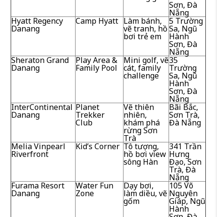
Sơn, Đà
Nẵng
Hyatt Regency
Camp Hyatt
Làm bánh,
5 Trường
Danang
vẽ tranh, hồ
Sa, Ngũ
bơi trẻ em
Hành
Sơn, Đà
Nẵng
Sheraton Grand
Play Area &
Mini golf, vẽ
35
Danang
Family Pool
cát, family
Trường
challenge
Sa, Ngũ
Hành
Sơn, Đà
Nẵng
InterContinental
Planet
Vẽ thiên
Bãi Bắc,
Danang
Trekker
nhiên,
Sơn Trà,
Club
khám phá
Đà Nẵng
rừng Sơn
Trà
Melia Vinpearl
Kid’s Corner
Tô tượng,
341 Trần
Riverfront
hồ bơi view
Hưng
sông Hàn
Đạo, Sơn
Trà, Đà
Nẵng
Furama Resort
Water Fun
Dạy bơi,
105 Võ
Danang
Zone
làm diều, vẽ
Nguyên
gốm
Giáp, Ngũ
Hành
Sơn, Đà