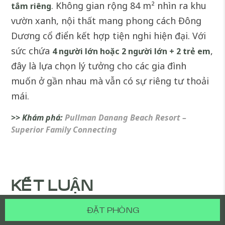
. Không gian rộng 84 m² nhìn ra khu
tắm riêng
vườn xanh, nội thất mang phong cách Đông
Dương cổ điển kết hợp tiện nghi hiện đại. Với
sức chứa
,
4 người lớn hoặc 2 người lớn + 2 trẻ em
đây là lựa chọn lý tưởng cho các gia đình
muốn ở gần nhau mà vẫn có sự riêng tư thoải
mái.
>> Khám phá:
Pullman Danang Beach Resort –
Superior Family Connecting
KẾT LUẬN
ĐẶT PHÒNG
Với không gian nghỉ dưỡng cao cấp, khu vui