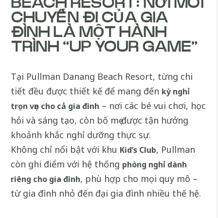
BEACH RESORT: NƠI MỖI
CHUYẾN ĐI CỦA GIA
ĐÌNH LÀ MỘT HÀNH
TRÌNH “UP YOUR GAME”
Tại Pullman Danang Beach Resort, từng chi
tiết đều được thiết kế để mang đến
kỳ nghỉ
– nơi các bé vui chơi, học
trọn vẹn cho cả gia đình
hỏi và sáng tạo, còn bố mẹ được tận hưởng
khoảnh khắc nghỉ dưỡng thực sự.
Không chỉ nổi bật với khu
, Pullman
Kid’s Club
còn ghi điểm với hệ thống
phòng nghỉ dành
, phù hợp cho mọi quy mô –
riêng cho gia đình
từ gia đình nhỏ đến đại gia đình nhiều thế hệ.