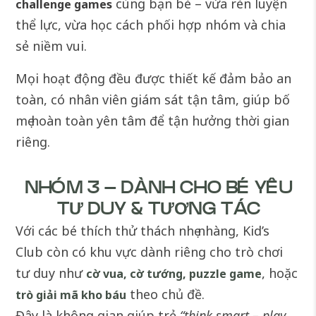
cùng bạn bè – vừa rèn luyện
challenge games
thể lực, vừa học cách phối hợp nhóm và chia
sẻ niềm vui.
Mọi hoạt động đều được thiết kế đảm bảo an
toàn, có nhân viên giám sát tận tâm, giúp bố
mẹ hoàn toàn yên tâm để tận hưởng thời gian
riêng.
NHÓM 3 – DÀNH CHO BÉ YÊU
TƯ DUY & TƯƠNG TÁC
Với các bé thích thử thách nhẹ nhàng, Kid’s
Club còn có khu vực dành riêng cho trò chơi
tư duy như
, hoặc
cờ vua, cờ tướng, puzzle game
theo chủ đề.
trò giải mã kho báu
Đây là không gian giúp trẻ
“think smart – play