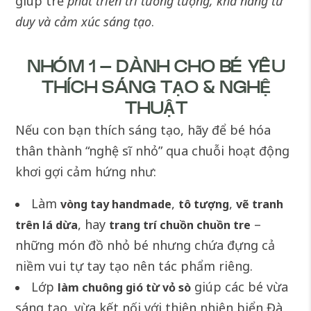
giúp trẻ
phát triển trí tưởng tượng, khả năng tư
duy và cảm xúc sáng tạo
.
NHÓM 1 – DÀNH CHO BÉ YÊU
THÍCH SÁNG TẠO & NGHỆ
THUẬT
Nếu con bạn thích sáng tạo, hãy để bé hóa
thân thành “nghệ sĩ nhỏ” qua chuỗi hoạt động
khơi gợi cảm hứng như:
Làm
,
,
vòng tay handmade
tô tượng
vẽ tranh
, hay
–
trên lá dừa
trang trí chuồn chuồn tre
những món đồ nhỏ bé nhưng chứa đựng cả
niềm vui tự tay tạo nên tác phẩm riêng.
Lớp
giúp các bé vừa
làm chuông gió từ vỏ sò
sáng tạo, vừa kết nối với thiên nhiên biển Đà