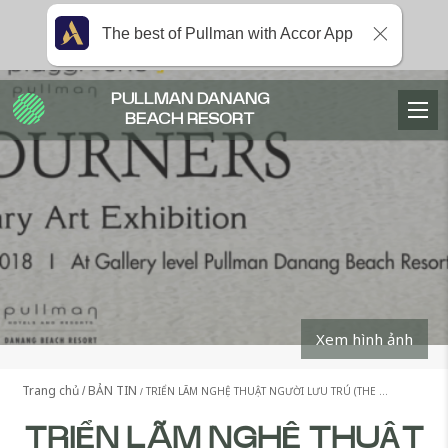
The best of Pullman with Accor App
PULLMAN DANANG
BEACH RESORT
Xem hình ảnh
Trang chủ
BẢN TIN
TRIỂN LÃM NGHỆ THUẬT NGƯỜI LƯU TRÚ (THE …
TRIỂN LÃM NGHỆ THUẬT