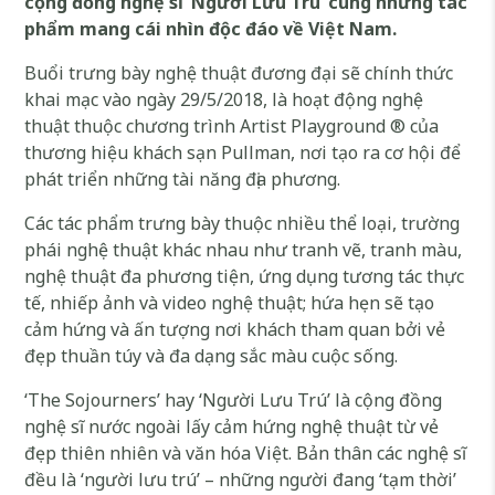
cộng đồng nghệ sĩ ‘Người Lưu Trú’ cùng những tác
phẩm mang cái nhìn độc đáo về Việt Nam.
Buổi trưng bày nghệ thuật đương đại sẽ chính thức
khai mạc vào ngày 29/5/2018, là hoạt động nghệ
thuật thuộc chương trình Artist Playground ® của
thương hiệu khách sạn Pullman, nơi tạo ra cơ hội để
phát triển những tài năng địa phương.
Các tác phẩm trưng bày thuộc nhiều thể loại, trường
phái nghệ thuật khác nhau như tranh vẽ, tranh màu,
nghệ thuật đa phương tiện, ứng dụng tương tác thực
tế, nhiếp ảnh và video nghệ thuật; hứa hẹn sẽ tạo
cảm hứng và ấn tượng nơi khách tham quan bởi vẻ
đẹp thuần túy và đa dạng sắc màu cuộc sống.
‘The Sojourners’ hay ‘Người Lưu Trú’ là cộng đồng
nghệ sĩ nước ngoài lấy cảm hứng nghệ thuật từ vẻ
đẹp thiên nhiên và văn hóa Việt. Bản thân các nghệ sĩ
đều là ‘người lưu trú’ – những người đang ‘tạm thời’