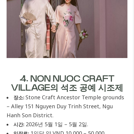
4. NON NUOC CRAFT
VILLAGE의 석조 공예 시조제
Stone Craft Ancestor Temple grounds
장소:
– Alley 151 Nguyen Duy Trinh Street, Ngu
Hanh Son District.
2026년 5월 1일 – 5월 2일.
시간:
1인당 약 VND 10,000 – 50,000.
입장료: