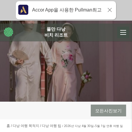
Accor App을 사용한 Pullman최고
풀만 다낭
비치 리조트
모든사진보기
홈
다낭 여행 목적지
다낭 여행 팁
2026년 다낭 4월 30일–5월 1일 연휴 여행 일