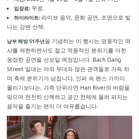
무료.
입장료:
라이브 음악, 문화 공연, 조명으로 빛
하이라이트:
나는 강변 산책.
을 기념하는 이 행사는 영웅적인 역
남부 해방 51주년
사를 재현하면서도 젊고 역동적인 분위기를 더한
웅장한 공연을 선보일 예정입니다. Bach Dang
Street 일대는 야외 무대와 많은 관객들로 가득 차
며 축제 분위기가 넘칩니다. 인파 속 펜스 가까이
몰리기보다는, 가족 단위라면 Han River의 바람을
맞으며 천천히 산책하고 공간 전체에 울려 퍼지는
음악을 즐기는 편이 더 여유롭습니다.