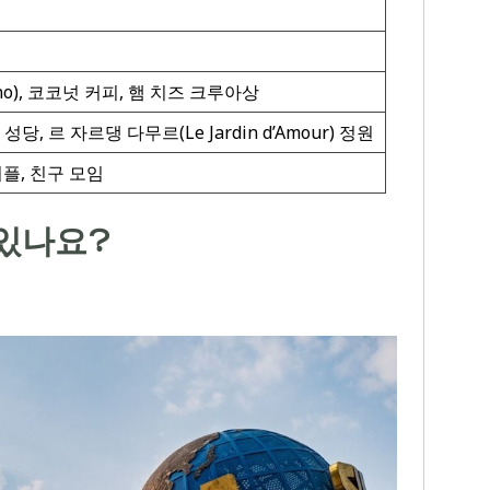
ino), 코코넛 커피, 햄 치즈 크루아상
 성당, 르 자르댕 다무르(Le Jardin d’Amour) 정원
플, 친구 모임
있나요?