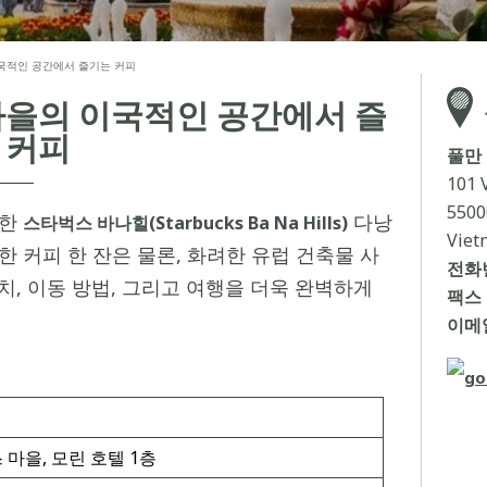
국적인 공간에서 즐기는 커피
마을의 이국적인 공간에서 즐
 커피
풀만
101 
5500
치한
다낭
스타벅스 바나힐(Starbucks Ba Na Hills)
Viet
한 커피 한 잔은 물론, 화려한 유럽 건축물 사
전화번
치, 이동 방법, 그리고 여행을 더욱 완벽하게
팩스 
이메일
 마을, 모린 호텔 1층