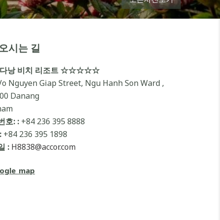
오시는 길
 다낭 비치 리조트 ☆☆☆☆☆
Vo Nguyen Giap Street, Ngu Hanh Son Ward ,
00 Danang
nam
호: :
+84 236 395 8888
:
+84 236 395 1898
 :
H8838@accor.com