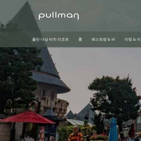
풀만 다낭 비치 리조트
룸
레스토랑 & 바
미팅 & 