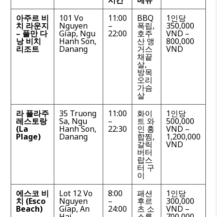
시간
메뉴
아주르 비
101 Vo
11:00
BBQ
1인당
치 라운지
Nguyen
–
폭립,
350,000
– 풀만 다
Giap, Ngu
22:00
호주
VND –
낭 비치
Hanh Son,
산 앵
800,000
리조트
Danang
거스
VND
채끝
살,
방목
오리
가슴
살
라 플라주
35 Truong
11:00
화이
1인당
레스토랑
Sa, Ngu
–
트 와
500,000
(La
Hanh Son,
22:30
인 홍
VND –
Plage)
Danang
합찜,
1,200,000
갈릭
VND
버터
랍스
터 구
이
에스코 비
Lot 12 Vo
8:00
패션
1인당
치 (Esco
Nguyen
–
후르
300,000
Beach)
Giap, An
24:00
츠 소
VND –
Hai,
스를
700,000