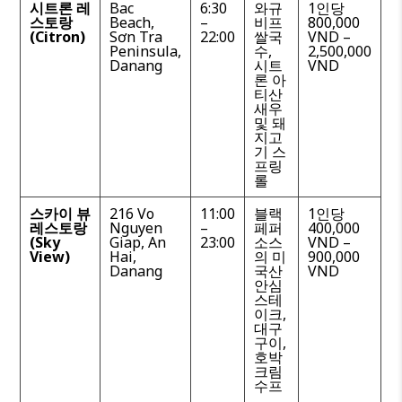
시트론 레
Bac
6:30
와규
1인당
스토랑
Beach,
–
비프
800,000
(Citron)
Sơn Tra
22:00
쌀국
VND –
Peninsula,
수,
2,500,000
Danang
시트
VND
론 아
티산
새우
및 돼
지고
기 스
프링
롤
스카이 뷰
216 Vo
11:00
블랙
1인당
레스토랑
Nguyen
–
페퍼
400,000
(Sky
Giap, An
23:00
소스
VND –
View)
Hai,
의 미
900,000
Danang
국산
VND
안심
스테
이크,
대구
구이,
호박
크림
수프