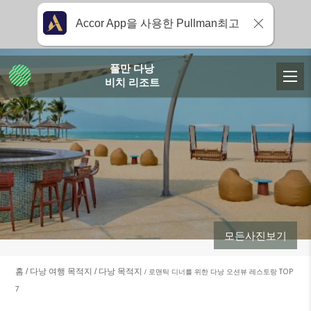
Accor App을 사용한 Pullman최고
풀만 다낭
비치 리조트
모든사진보기
홈
다낭 여행 목적지
다낭 목적지
로맨틱 디너를 위한 다낭 오션뷰 레스토랑 TOP
7