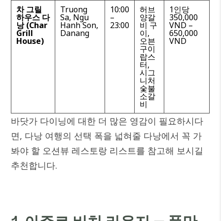
차 그릴
Truong
10:00
허브
1인당
하우스 다
Sa, Ngu
–
양갈
350,000
낭 (Char
Hanh Son,
23:00
비 구
VND –
Grill
Danang
이,
650,000
House)
오븐
VND
구이
랍스
터,
시그
니처
숯불
소갈
비
바닷가 다이닝에 대한 더 많은 영감이 필요하시다
면, 다낭 여행의 선택 폭을 넓혀줄
다낭에서 꼭 가
봐야 할 오션뷰 레스토랑 리스트
를 참고해 보시길
추천합니다.