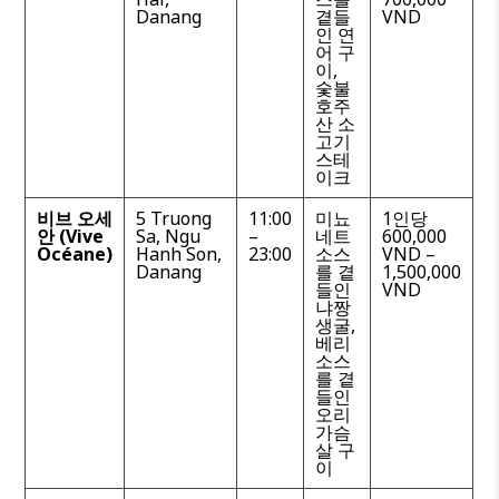
Danang
곁들
VND
인 연
어 구
이,
숯불
호주
산 소
고기
스테
이크
비브 오세
5 Truong
11:00
미뇨
1인당
안 (Vive
Sa, Ngu
–
네트
600,000
Océane)
Hanh Son,
23:00
소스
VND –
Danang
를 곁
1,500,000
들인
VND
냐짱
생굴,
베리
소스
를 곁
들인
오리
가슴
살 구
이