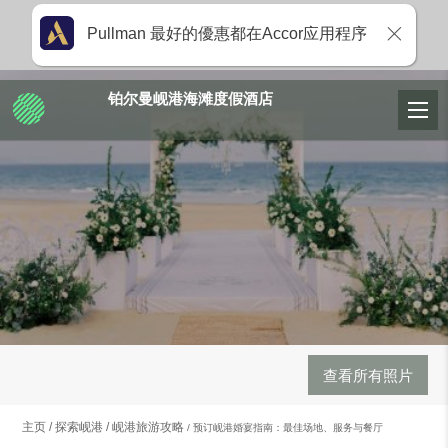
Pullman 最好的優惠都在Accor应用程序
铂尔曼岘港海滩度假酒店
查看所有照片
主页
探索岘港
岘港旅游攻略
预订岘港婚宴指南：最佳场地、服务与餐厅