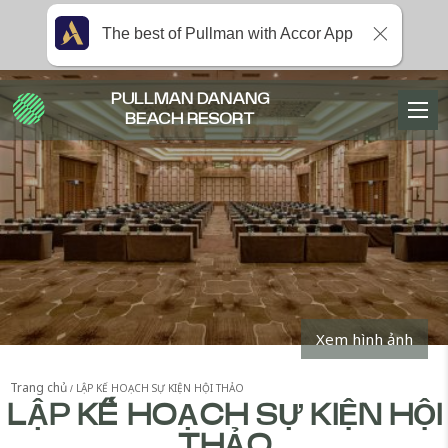
The best of Pullman with Accor App
PULLMAN DANANG
BEACH RESORT
Xem hình ảnh
Trang chủ
LẬP KẾ HOẠCH SỰ KIỆN HỘI THẢO
LẬP KẾ HOẠCH SỰ KIỆN HỘI
THẢO